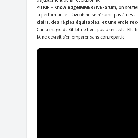
Au
KIF – KnowledgeIMMERSIVEForum
, on soutie
la performance. L’avenir ne se résume pas à des alg
clairs, des règles équitables, et une vraie r
Car la magie de Ghibli ne tient pas à un style. Elle t
IA ne devrait s’en emparer sans contrepartie.