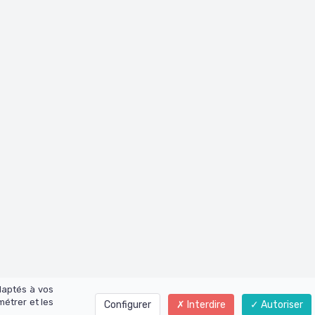
daptés à vos
métrer et les
Configurer
Interdire
Autoriser