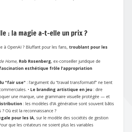
le : la magie a-t-elle un prix ?
e à OpenAI ? Bluffant pour les fans,
troublant pour les
de Home
,
Rob Rosenberg
, ex-conseiller juridique de
 fascination esthétique frôle l’appropriation
du "fair use"
: l’argument du “travail transformatif” ne tient
 commerciales. •
Le branding artistique en jeu
: dire
t invoquer une marque, une grammaire visuelle protégée — et
istribution
: les modèles d’IA générative sont souvent bâtis
 ? Où est la reconnaissance ?
égale pour les IA
, sur le modèle des sociétés de gestion
Pour que les créateurs ne soient plus les variables