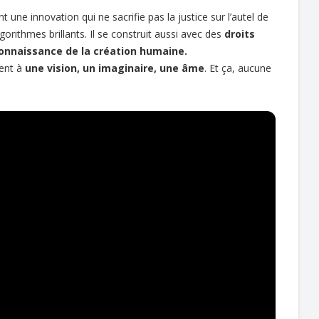
nt une innovation qui ne sacrifie pas la justice sur l’autel de
orithmes brillants. Il se construit aussi avec des
droits
econnaissance de la création humaine.
ient à
une vision, un imaginaire, une âme
. Et ça, aucune