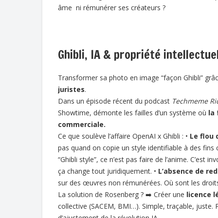
âme ni rémunérer ses créateurs ?
Ghibli, IA & propriété intellectuel
Transformer sa photo en image “façon Ghibli” grâc
juristes
.
Dans un épisode récent du podcast
Techmeme Ri
Showtime, démonte les failles d’un système où
la
commerciale.
Ce que soulève l’affaire OpenAI x Ghibli : •
Le flou 
pas quand on copie un style identifiable à des fins
“Ghibli style”, ce n’est pas faire de l’anime. C’es
ça change tout juridiquement. •
L’absence de red
sur des œuvres non rémunérées. Où sont les droits
La solution de Rosenberg ? ➡️ Créer une
licence l
collective (SACEM, BMI…). Simple, traçable, juste. 
d’ajustement de la révolution IA.